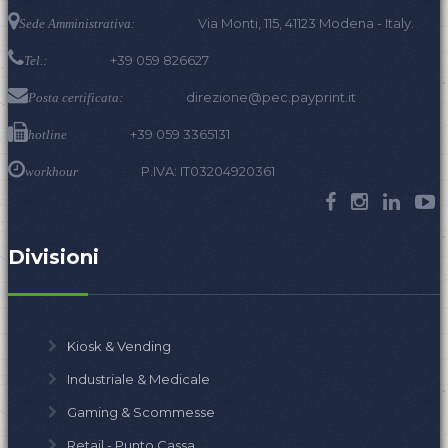
Via Monti, 115, 41123 Modena - Italy.
Sede Amministrativa:
+39 059 826627
Tel.:
direzione@pec.payprint.it
Posta certificata:
+39 059 3365131
hotline
P.IVA: IT03204920361
workhour
Divisioni
Kiosk & Vending
Industriale & Medicale
Gaming & Scommesse
Retail - Punto Cassa