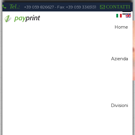
Tel.:
CONTATTI
+39 059 826627 - Fax: +39 059 3365131
Home
Sei qui:
Home
Sistemi di pagamento
Lettori di banconote con Stacker
Azienda
La competenza di Payprint nei settori:
Divisioni
distributori automatici, elettromedicale,
parking, automazione industriale, totem, pos
& retail, kiosk, gaming a tua disposizione