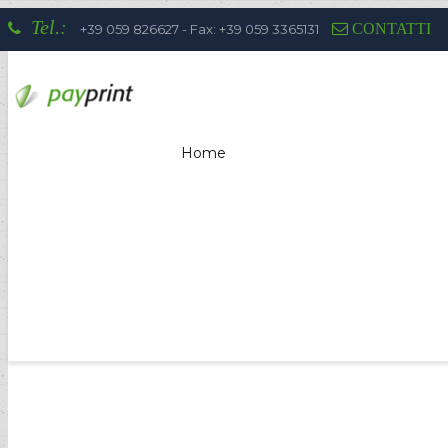
Tel.:
CONTATTI
+39 059 826627 - Fax: +39 059 3365131
Home
La competenza di Payprint nei settor
totem