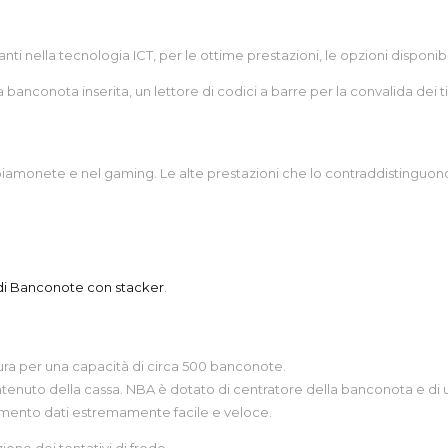
ella tecnologia ICT, per le ottime prestazioni, le opzioni disponibili e
a banconota inserita, un lettore di codici a barre per la convalida de
monete e nel gaming. Le alte prestazioni che lo contraddistinguono l
 di Banconote con stacker
.
ura per una capacità di circa 500 banconote.
contenuto della cassa. NBA è dotato di centratore della banconota e d
amento dati estremamente facile e veloce.