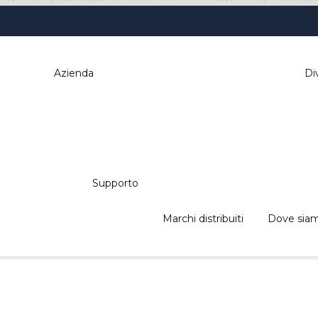
Sei qui:
Azienda
Div
Home
Sistemi di pagamento
Lettori di banconote con Stacker
Supporto
ICT - NBA
Marchi distribuiti
Dove sia
i: distributori automatici, elettromedica
, pos & retail, kiosk, gaming a tua dispos