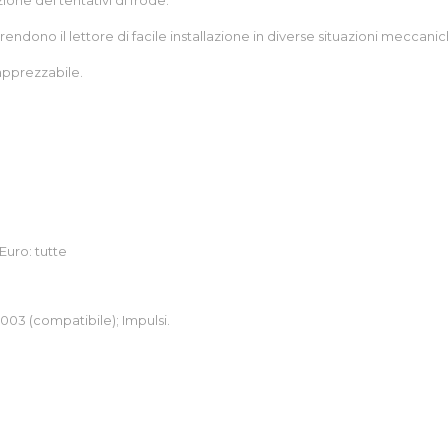
zione dei tentativi di frode.
endono il lettore di facile installazione in diverse situazioni meccanic
 apprezzabile.
Euro: tutte
003 (compatibile); Impulsi.