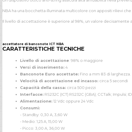
Un dispositivo ottico anti-string assicura alta affidabilità nella preven
NBA ha una bocchetta illuminata multicolore con appositi rilievi che r
Il livello di accettazione è superiore al 98%, un valore decisamente
accettatore di banconote ICT NBA
CARATTERISTICHE TECNICHE
Livello di accettazione
: 98% o maggiore
Versi di inserimento:
4
Banconote Euro accettate:
Fino a mm 83 di larghezza. 
Velocità di accettazione ed incasso:
circa 5 secondi
Capacità della cassa:
circa 500 pezzi
Interfacce:
RS232C (ICT) RS232C (GBA); CCTalk; Impulsi; ID
Alimentazione:
12 Vdc oppure 24 Vdc
Consumi:
- Standby: 0,30 A, 3,60 W
- Medio: 1,25 A, 15,00 W
- Picco: 3,00 A, 36,00 W