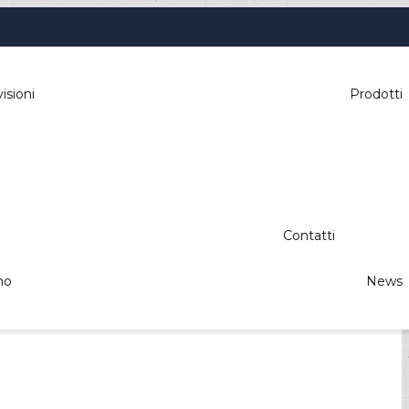
isioni
Prodotti
Contatti
mo
News
le, parking, automazione industriale,
izione