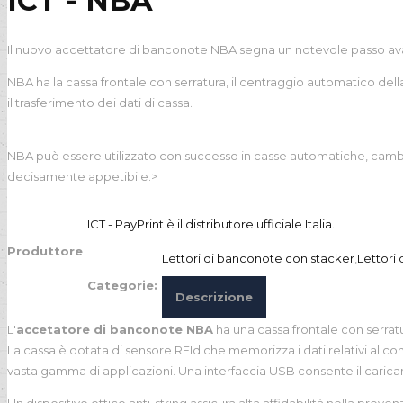
ICT - NBA
Il nuovo accettatore di banconote NBA segna un notevole passo avanti n
NBA ha la cassa frontale con serratura, il centraggio automatico dell
il trasferimento dei dati di cassa.
NBA può essere utilizzato con successo in casse automatiche, cambia
decisamente appetibile.>
ICT - PayPrint è il distributore ufficiale Italia.
Produttore
Lettori di banconote con stacker
,
Lettori
Categorie:
Descrizione
L'
accetatore di banconote NBA
ha una cassa frontale con serrat
La cassa è dotata di sensore RFId che memorizza i dati relativi al 
vasta gamma di applicazioni. Una interfaccia USB consente il caric