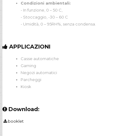
Condizioni ambientali:
- In funzione, 0 – 50 C,
- Stoccaggio, -30 – 60 C
- Umidità, 0 – 95RH%, senza condensa.
APPLICAZIONI
Casse automatiche
Gaming
Negozi automatici
Parcheggi
Kiosk
Download:
booklet