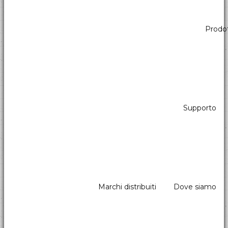
Questo documento può essere stampato utilizzando il comando
Prodot
di stampa presente nelle impostazioni di qualsiasi browser.
Titolare del Trattamento dei Dati
Payprint srl
Via Monti, 115, 41123 Modena - Italy.
tel.: +39 059 826627
Supporto
pec: direzione@pec.payprint.it
P.IVA: IT03204920361
Indirizzo email del Titolare:
w.iori@payprint.it
Tipologie di Dati raccolti
Marchi distribuiti
Dove siamo
Fra i Dati Personali raccolti da questo Sito Web, in modo
autonomo o tramite terze parti, ci sono: nome; cognome; numero
di telefono; ragione sociale; indirizzo fisico; provincia; email; CAP;
città; Strumenti di Tracciamento; Dati di utilizzo; Identificativo