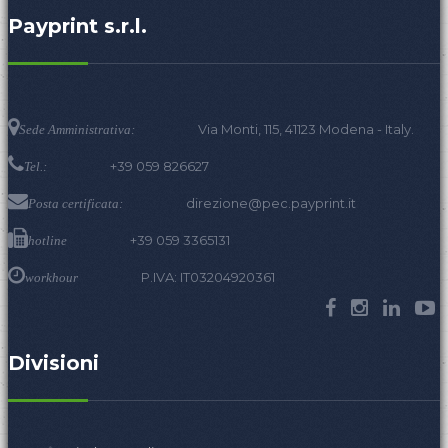
Payprint s.r.l.
Via Monti, 115, 41123 Modena - Italy.
Sede Amministrativa:
+39 059 826627
Tel.:
direzione@pec.payprint.it
Posta certificata:
+39 059 3365131
hotline
P.IVA: IT03204920361
workhour
Divisioni