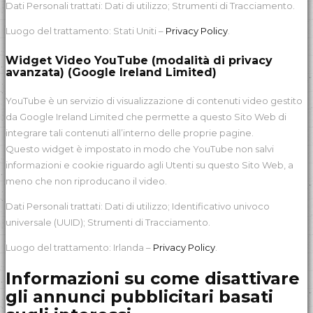
Dati Personali trattati: Dati di utilizzo; Strumenti di Tracciamento.
Luogo del trattamento: Stati Uniti –
Privacy Policy
.
Widget Video YouTube (modalità di privacy
avanzata) (Google Ireland Limited)
YouTube è un servizio di visualizzazione di contenuti video gestito
da Google Ireland Limited che permette a questo Sito Web di
integrare tali contenuti all’interno delle proprie pagine.
Questo widget è impostato in modo che YouTube non salvi
informazioni e cookie riguardo agli Utenti su questo Sito Web, a
meno che non riproducano il video.
Dati Personali trattati: Dati di utilizzo; Identificativo univoco
universale (UUID); Strumenti di Tracciamento.
Luogo del trattamento: Irlanda –
Privacy Policy
.
Informazioni su come disattivare
gli annunci pubblicitari basati