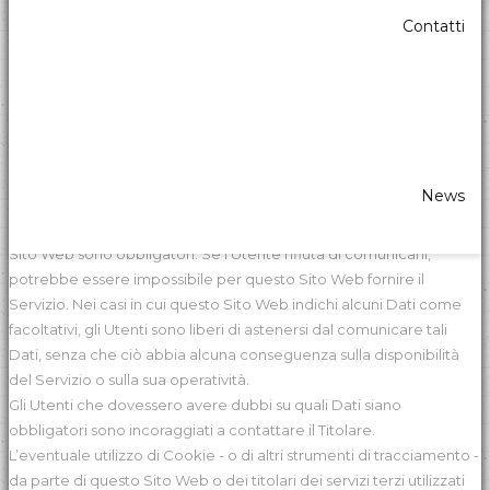
univoco universale (UUID).
Contatti
Dettagli completi su ciascuna tipologia di Dati Personali raccolti
sono forniti nelle sezioni dedicate di questa privacy policy o
mediante specifici testi informativi visualizzati prima della raccolta
dei Dati stessi.
I Dati Personali possono essere liberamente forniti dall'Utente o,
nel caso di Dati di Utilizzo, raccolti automaticamente durante l'uso
News
di questo Sito Web.
Se non diversamente specificato, tutti i Dati richiesti da questo
Sito Web sono obbligatori. Se l’Utente rifiuta di comunicarli,
potrebbe essere impossibile per questo Sito Web fornire il
Servizio. Nei casi in cui questo Sito Web indichi alcuni Dati come
facoltativi, gli Utenti sono liberi di astenersi dal comunicare tali
Dati, senza che ciò abbia alcuna conseguenza sulla disponibilità
del Servizio o sulla sua operatività.
Gli Utenti che dovessero avere dubbi su quali Dati siano
obbligatori sono incoraggiati a contattare il Titolare.
L’eventuale utilizzo di Cookie - o di altri strumenti di tracciamento -
da parte di questo Sito Web o dei titolari dei servizi terzi utilizzati