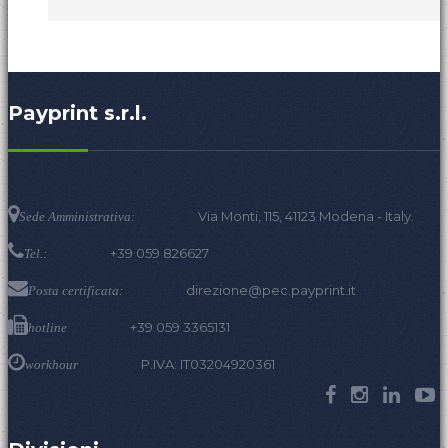
Payprint s.r.l.
Via Monti, 115, 41123 Modena - Italy.
Sede Amministrativa:
+39 059 826627
Tel.:
direzione@pec.payprint.it
Posta certificata:
+39 059 3365131
hotline
P.IVA: IT03204920361
workhour