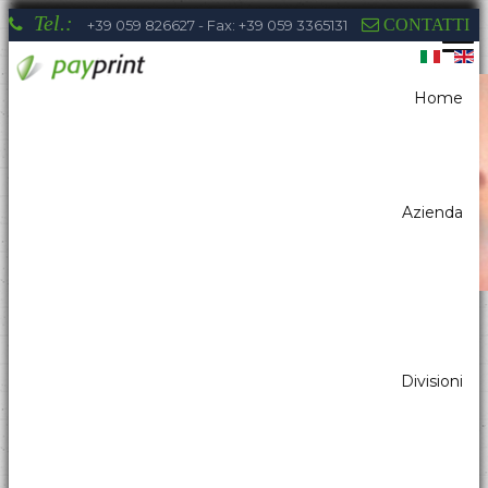
Tel.:
CONTATTI
+39 059 826627 - Fax: +39 059 3365131
Home
Sei qui:
Home
Sistemi di pagamento
Azienda
La competenza di Payprint nei settori:
Divisioni
distributori automatici, elettromedicale,
parking, automazione industriale, totem, pos
& retail, kiosk, gaming a tua disposizione