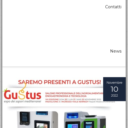
Contatti
PayPrint al SIGEP 2023 con la cassa
rendiresto pagAmico
PayPrint
vi aspetta
appuntamento professionale più
importante al mondo dedicato al Gelato Artigianale e
all'Arte del Dolce.
News
Continua...
condividi :
Novembre
10
2022