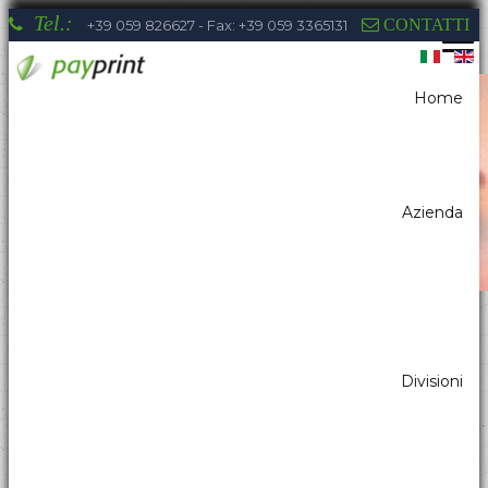
Tel.:
CONTATTI
+39 059 826627 - Fax: +39 059 3365131
Home
Sei qui:
Home
News
Azienda
La competenza di Payprint nei settori:
Divisioni
distributori automatici, elettromedicale,
parking, automazione industriale, totem, pos
& retail, kiosk, gaming a tua disposizione