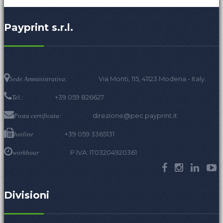
Payprint s.r.l.
Via Monti, 115, 41123 Modena - Italy.
Sede Amministrativa:
+39 059 826627
Tel.:
direzione@pec.payprint.it
Posta certificata:
+39 059 3365131
hotline
P.IVA: IT03204920361
workhour
Divisioni