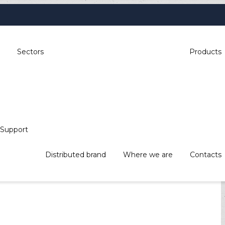
Sectors
Products
Support
Distributed brand
Where we are
Contacts
, industrial automation, POS & retail,