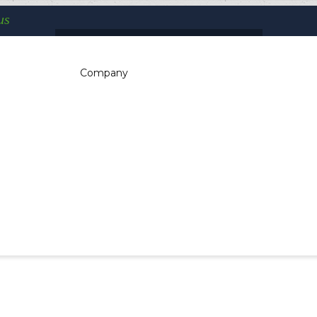
us
You are here:
Company
Home
Printers
Kiosk printer w/paper width 58/60mm
Sectors Mobile
Lettori di codici a barre portatili
c dispensers, electrotherapeutic, parking
kiosk, gaming (2)