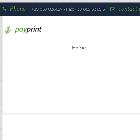
Phone
contact 
: +39 059 826627 - Fax: +39 059 3365131
Home
Payprint areas of expertise: automati