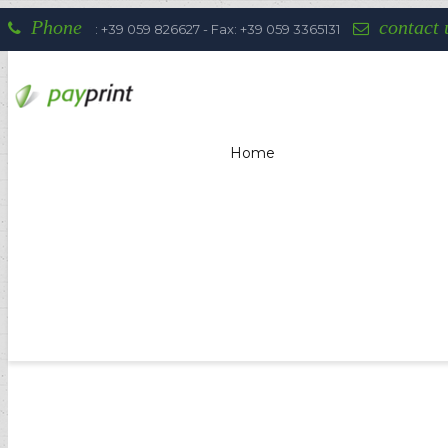
Phone
contact 
: +39 059 826627 - Fax: +39 059 3365131
Home
Payprint areas of expertise: automati