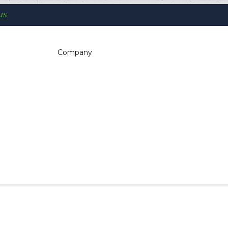
us
Company
You are here:
Home
Payment systems
POS Ingenico da tavolo
c dispensers, electrotherapeutic, parking
kiosk, gaming (2)