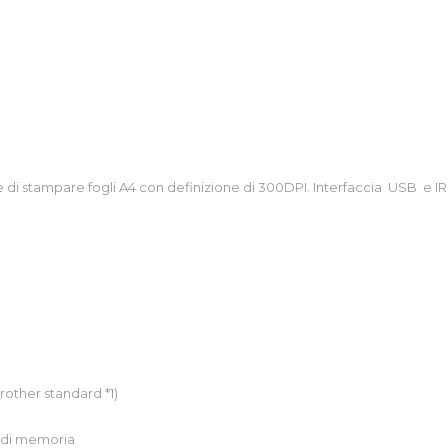
di stampare fogli A4 con definizione di 300DPI. Interfaccia USB e IRD
other standard *1)
 di memoria