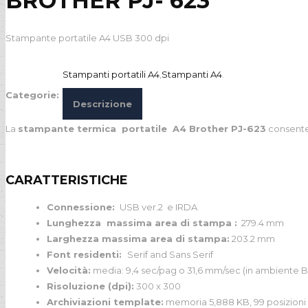
BROTHER PJ- 623
Stampante portatile A4 USB 300 dpi
Stampanti portatili A4
,
Stampanti A4
.
Categorie:
Descrizione
La
stampante termica portatile A4 Brother PJ-623
consente 
CARATTERISTICHE
Connessione:
USB ver.2 e IRDA
Lunghezza massima area di stampa :
279.4 mm
Larghezza massima area di stampa:
203.2 mm
Font residenti:
Serif and Sans Serif
Velocità:
media: 9,4 sec/pag o 31,6 mm/sec (in ambiente Br
Risoluzione (dpi):
300 x 300
Archiviazioni template:
memoria 5,888 KB, 99 posizioni