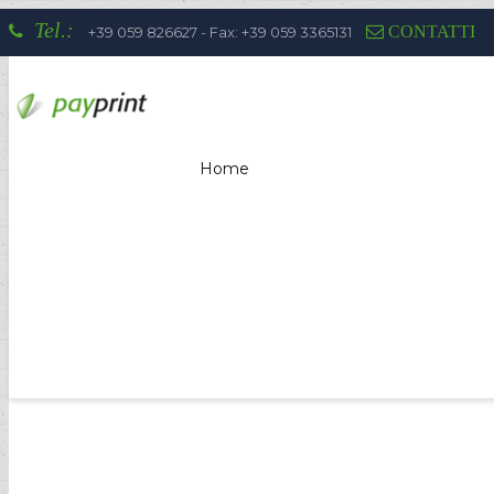
Tel.:
CONTATTI
+39 059 826627 - Fax: +39 059 3365131
Home
La competenza di Payprint nei settor
totem