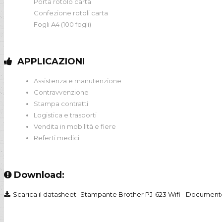
Porta rotolo carta
Confezione rotoli carta
Fogli A4 (100 fogli)
APPLICAZIONI
Assistenza e manutenzione
Contravvenzione
Stampa contratti
Logistica e trasporti
Vendita in mobilità e fiere
Referti medici
Download:
Scarica il datasheet -Stampante Brother PJ-623 Wifi - Documen