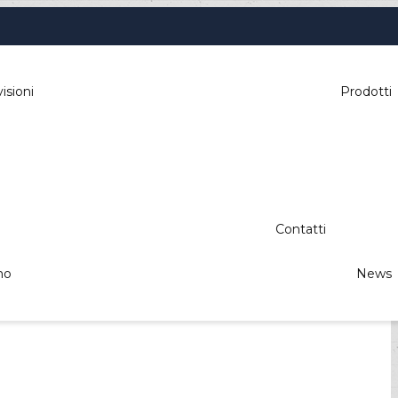
isioni
Prodotti
Contatti
mo
News
le, parking, automazione industriale,
izione