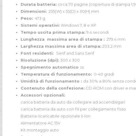
Durata batteria:
circa 70 pagine (copertura di stampa 1,9
Dimensioni:
255(W) x 55(D) x 30(H) mm
Peso:
473 g
Sistemi operativi:
Windows 7, 8 e XP
Tempo uscita prima stampa:
9.4 secondi
Lunghezza massima area di stampa :
279.4 mm
Larghezza massima area di stampa:
203.2 mm
Font residenti:
Serif and Sans Serif
Risoluzione (dpi):
300 x 300
Spegnimento automatico :
si
Temperatura di funzionamento:
0-40 gradi
Umidità di funzionamento :
da 30% a 80% senza cond
Contenuto della confezione:
CD-ROM con driver e manual
Accessori opzionali:
carica batteria da auto da collegare ad accendisigari
carica batteria da auto con fili per collegamento fisso
Batteria ricaricabile opzionale li-Ion
Alimentatore AC 15V.
Kit montaggio auto