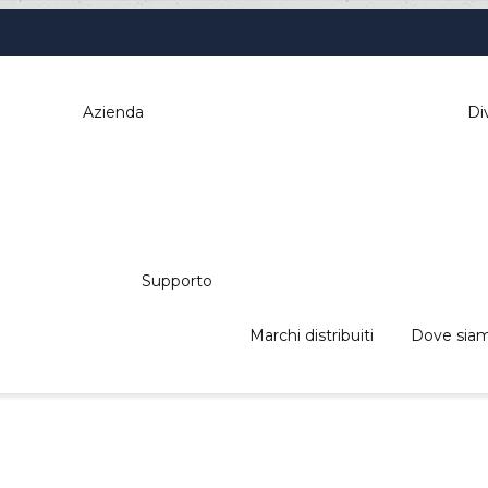
Sei qui:
Azienda
Div
Home
Stampanti
Stampanti portatili A4
Supporto
BROTHER PJ- 623
Marchi distribuiti
Dove sia
i: distributori automatici, elettromedica
, pos & retail, kiosk, gaming a tua dispos