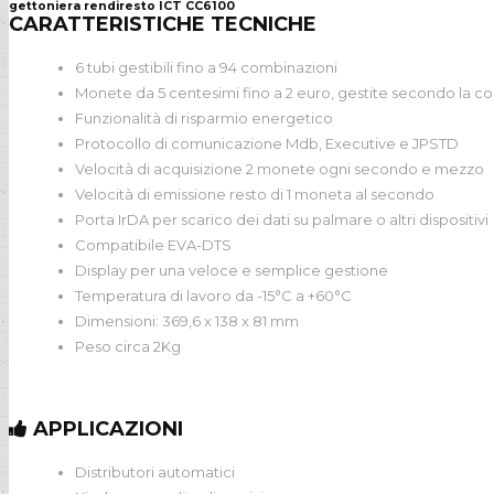
gettoniera rendiresto ICT CC6100
CARATTERISTICHE TECNICHE
6 tubi gestibili fino a 94 combinazioni
Monete da 5 centesimi fino a 2 euro, gestite secondo la co
Funzionalità di risparmio energetico
Protocollo di comunicazione Mdb, Executive e JPSTD
Velocità di acquisizione 2 monete ogni secondo e mezzo
Velocità di emissione resto di 1 moneta al secondo
Porta IrDA per scarico dei dati su palmare o altri dispositivi
Compatibile EVA-DTS
Display per una veloce e semplice gestione
Temperatura di lavoro da -15°C a +60°C
Dimensioni: 369,6 x 138 x 81 mm
Peso circa 2Kg
APPLICAZIONI
Distributori automatici