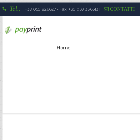
Tel.:
CONTATTI
+39 059 826627 - Fax: +39 059 3365131
Home
La competenza di Payprint nei settor
totem