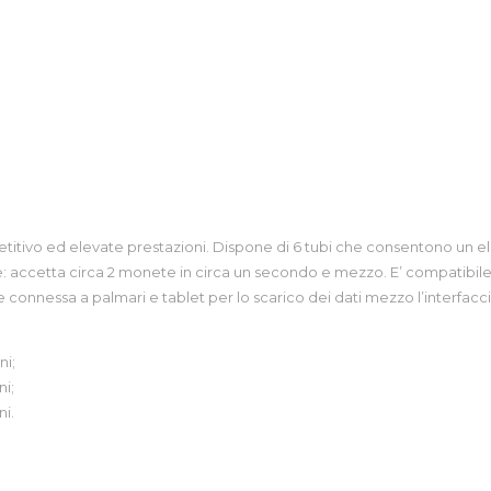
itivo ed elevate prestazioni. Dispone di 6 tubi che consentono un el
accetta circa 2 monete in circa un secondo e mezzo. E’ compatibile c
onnessa a palmari e tablet per lo scarico dei dati mezzo l’interfacc
ni;
i;
i.