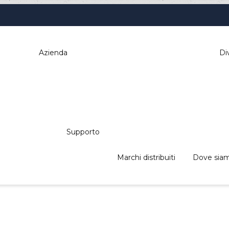
Sei qui:
Azienda
Div
Home
Sistemi di pagamento
Gettoniere Rendiresto e Hopper
Supporto
ICT CC6100
Marchi distribuiti
Dove sia
i: distributori automatici, elettromedica
, pos & retail, kiosk, gaming a tua dispos