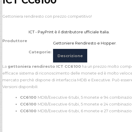
ICT CC6100
Gettoniera rendiresto con prezzo competitivo!
ICT - PayPrint è il distributore ufficiale Italia.
Produttore
Gettoniere Rendiresto e Hopper
.
Categorie:
Descrizione
La
gettoniera rendiresto ICT CC6100
ha un prezzo molto compet
efficace sistema di riconoscimento delle monete ed è molto veloce: 
mercato perchè dispone di interfaccia MDB e Executive. Può essere c
Versioni disponibili:
CC6100
MDB/Executive 6 tubi, 5 monete e 94 combinazio
CC6100
MDB/Executive 6 tubi, 5 monete e 24 combinazion
CC6100
MDB/Executive 6 tubi, 6 monete e 27 combinazion