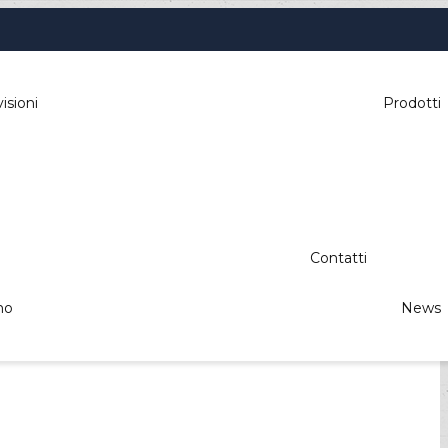
isioni
Prodotti
Contatti
mo
News
le, parking, automazione industriale,
izione