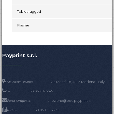
Tablet rugged
Flasher
Payprint s.r.l.
Via Monti, 115, 41123 Modena - Italy.
Sede Amministrativa:
+39 059 826627
Tel.:
direzione@pec.payprint.it
Posta certificata:
+39 059 3365131
hotline