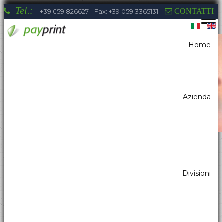
Tel.:
CONTATTI
+39 059 826627 - Fax: +39 059 3365131
Home
Sei qui:
Home
Lettori di codici a barre
Scanner per Kiosk
Azienda
La competenza di Payprint nei settori:
Divisioni
distributori automatici, elettromedicale,
parking, automazione industriale, totem, pos
& retail, kiosk, gaming a tua disposizione