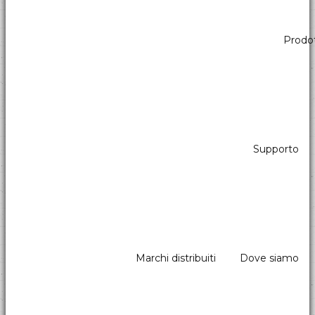
Prodot
Divisione Gaming & Scommesse
Scanners – Lettori di Codice a
Barre 1D e 2D – QR code
Supporto
Scanners – Lettori di Codice a Barre 1D e 2D – QR code per
applicazioni Gaming e Betting
Marchi distribuiti
Dove siamo