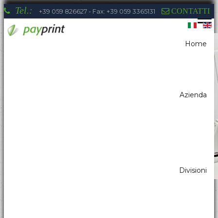
Tel.:
CONTATTI
+39 059 826627 - Fax: +39 059 3365131
Home
Sei qui:
Home
Gaming & Scommesse
Scanners – Lettori di Codice a Barre
Azienda
La competenza di Payprint nei settori:
distributori automatici, elettromedicale,
parking, automazione industriale, totem, pos
& retail, kiosk, gaming a tua disposizione
Divisioni