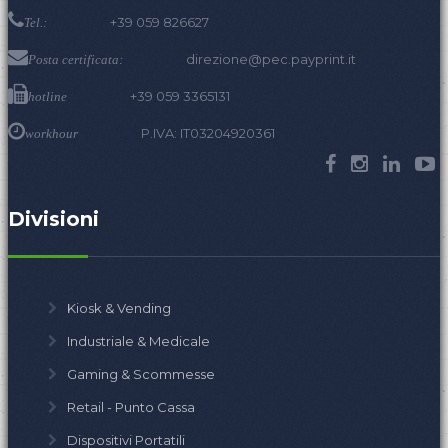
+39 059 826627
Tel.:
direzione@pec.payprint.it
Posta certificata:
+39 059 3365131
hotline
P.IVA: IT03204920361
workhour
Divisioni
Kiosk & Vending
Industriale & Medicale
Gaming & Scommesse
Retail - Punto Cassa
Dispositivi Portatili