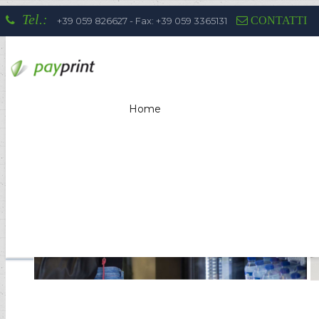
Tel.:
CONTATTI
+39 059 826627 - Fax: +39 059 3365131
Home
La competenza di Payprint nei settor
totem