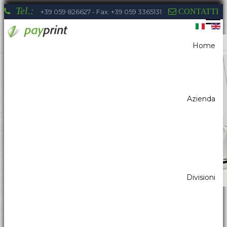
Tel.:
CONTATTI
+39 059 826627 - Fax: +39 059 3365131
Home
Sei qui:
Home
Chioschi & Distributori Automatici
All in one
Azienda
La competenza di Payprint nei settori:
distributori automatici, elettromedicale,
parking, automazione industriale, totem, pos
& retail, kiosk, gaming a tua disposizione
Divisioni