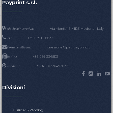
Payprint s.r.l.
Via Monti, 115, 41123 Modena - Italy.
Sede Amministrativa:
+39 059 826627
Tel.:
direzione@pec.payprint.it
Posta certificata:
+39 059 3365131
hotline
P.IVA: IT03204920361
workhour
Divisioni
Kiosk & Vending